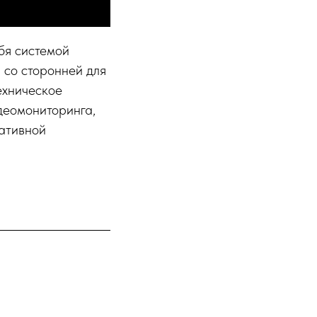
бя системой
 со сторонней для
ехническое
деомониторинга,
ративной