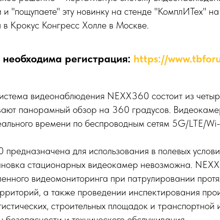
и и "пощупаете" эту новинку на стенде "КомплИТех" 
я в Крокус Конгресс Холле в Москве.
 необходима регистрация:
https://www.tbforu
истема видеонаблюдения NEXX360 состоит из четыр
вают панорамный обзор на 360 градусов. Видеокаме
ального времени по беспроводным сетям 5G/LTE/Wi-
предназначена для использования в полевых условия
становка стационарных видеокамер невозможна. NEXX
ленного видеомониторинга при патрулировании прот
рриторий, а также проведении инспектирования про
гистических, строительных площадок и транспортной
 безопасности и технического обслуживания.