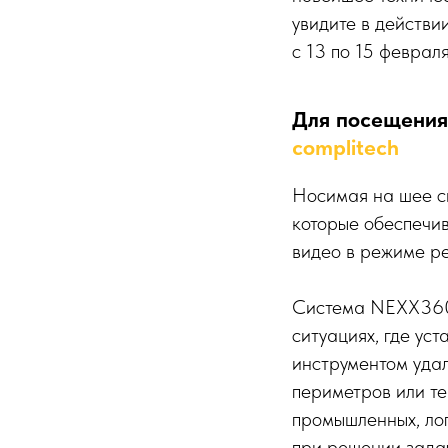
увидите в действи
с 13 по 15 феврал
Для посещения
complitech
Носимая на шее с
которые обеспечи
видео в режиме ре
Система NEXX360 
ситуациях, где у
инструментом уда
периметров или те
промышленных, ло
при решении задач