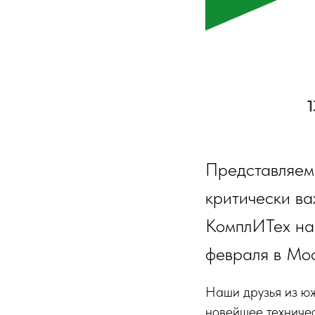
Представляем
критически в
КомплИТех на 
февраля в Мо
Наши друзья из ю
новейшее техниче