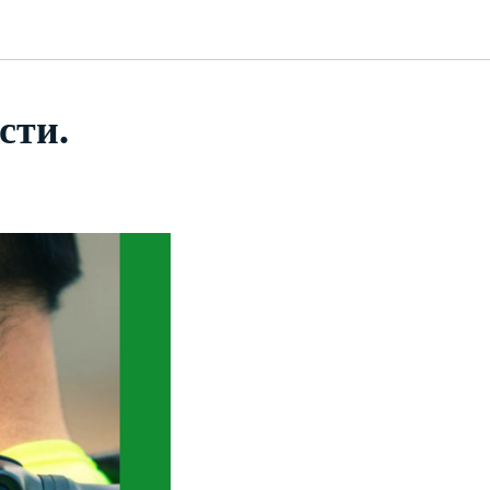
сти.
!