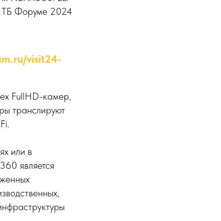
на ТБ Форуме 2024
m.ru/visit24-
ех FullHD-камер,
ры транслируют
Fi.
х или в
360 является
яженных
изводственных,
 инфраструктуры