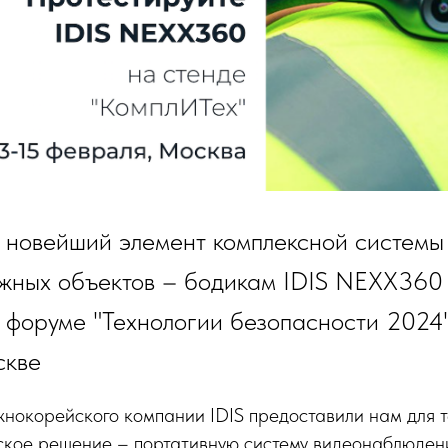
 новейший элемент комплексной системы
ажных объектов – бодикам IDIS NEXX360
форуме "Технологии безопасности 2024"
скве
жнокорейского компании IDIS предоставили нам для 
ское решение – портативную систему видеонаблюде