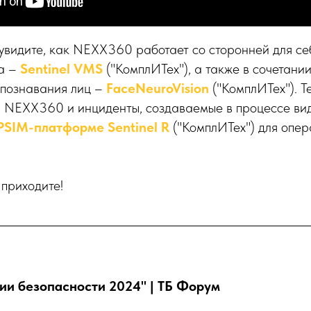
увидите, как NEXX360 работает со сторонней для се
а –
Sentinel VMS
("КомплИТех"), а также в сочетании
спознавания лиц –
FaceNeuroVision
("КомплИТех"). Т
ы NEXX360 и инциденты, создаваемые в процессе ви
PSIM-платформе Sentinel R
("КомплИТех") для опе
 приходите!
ии безопасности 2024" | ТБ Форум