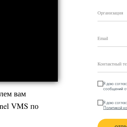
Я даю согла
сообщений 
лем вам
Я даю соглас
inel VMS по
Политикой к