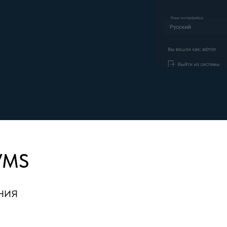
VMS
ния